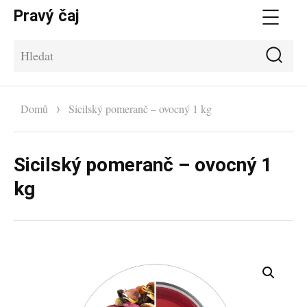
Pravý čaj
Me
Hle
Hledat:
Domů
Sicilský pomeranč – ovocný 1 kg
Sicilský pomeranč – ovocný 1
kg