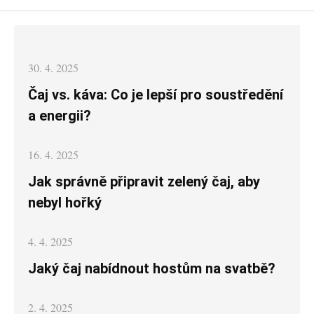
Posted
30. 4. 2025
on
Čaj vs. káva: Co je lepší pro soustředění
a energii?
Posted
16. 4. 2025
on
Jak správně připravit zelený čaj, aby
nebyl hořký
Posted
4. 4. 2025
on
Jaký čaj nabídnout hostům na svatbě?
Posted
2. 4. 2025