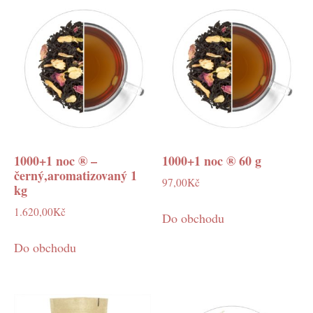
1000+1 noc ® –
1000+1 noc ® 60 g
černý,aromatizovaný 1
97,00
Kč
kg
1.620,00
Kč
Do obchodu
Do obchodu