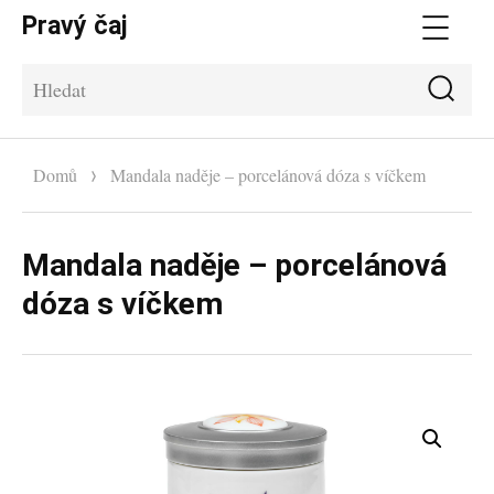
Pravý čaj
Me
Hle
Hledat:
Domů
Mandala naděje – porcelánová dóza s víčkem
Mandala naděje – porcelánová
dóza s víčkem