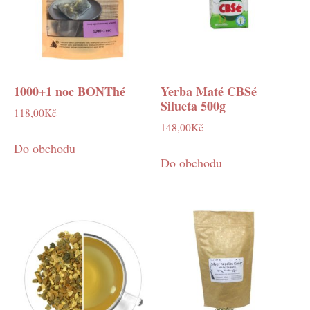
1000+1 noc BONThé
Yerba Maté CBSé
Silueta 500g
118,00
Kč
148,00
Kč
Do obchodu
Do obchodu