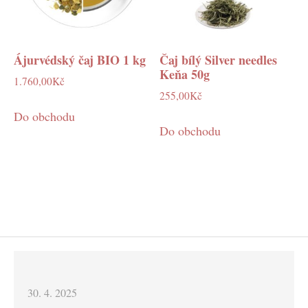
Ájurvédský čaj BIO 1 kg
Čaj bílý Silver needles
Keňa 50g
1.760,00
Kč
255,00
Kč
Do obchodu
Do obchodu
Posted
30. 4. 2025