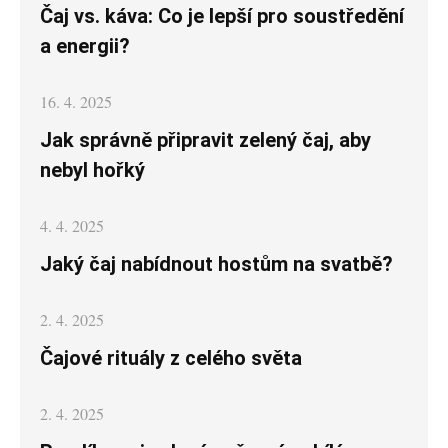
on
Čaj vs. káva: Co je lepší pro soustředění
a energii?
Posted
16. 4. 2025
on
Jak správně připravit zelený čaj, aby
nebyl hořký
Posted
4. 4. 2025
on
Jaký čaj nabídnout hostům na svatbě?
Posted
2. 4. 2025
on
Čajové rituály z celého světa
Posted
2. 4. 2025
on