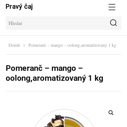
Pravý čaj
Me
Hle
Hledat:
Domů
Pomeranč – mango – oolong,aromatizovaný 1 kg
Pomeranč – mango –
oolong,aromatizovaný 1 kg