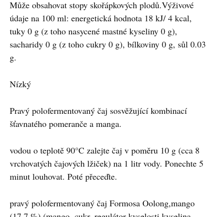
Může obsahovat stopy skořápkových plodů.Výživové
údaje na 100 ml: energetická hodnota 18 kJ/ 4 kcal,
tuky 0 g (z toho nasycené mastné kyseliny 0 g),
sacharidy 0 g (z toho cukry 0 g), bílkoviny 0 g, sůl 0.03
g.
Nízký
Pravý polofermentovaný čaj sosvěžující kombinací
šťavnatého pomeranče a manga.
vodou o teplotě 90°C zalejte čaj v poměru 10 g (cca 8
vrchovatých čajových lžiček) na 1 litr vody. Ponechte 5
minut louhovat. Poté přeceďte.
pravý polofermentovaný čaj Formosa Oolong,mango
(17,7 %) (mango, cukr, regulátor kyselosti kyselina