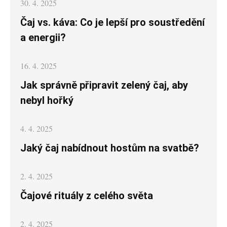
Posted
30. 4. 2025
on
Čaj vs. káva: Co je lepší pro soustředění
a energii?
Posted
16. 4. 2025
on
Jak správně připravit zelený čaj, aby
nebyl hořký
Posted
4. 4. 2025
on
Jaký čaj nabídnout hostům na svatbě?
Posted
2. 4. 2025
on
Čajové rituály z celého světa
Posted
2. 4. 2025