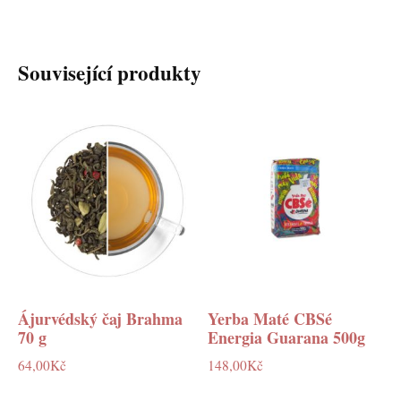
Související produkty
Ájurvédský čaj Brahma
Yerba Maté CBSé
70 g
Energia Guarana 500g
64,00
Kč
148,00
Kč