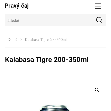
Pravý čaj
Me
Hle
Hledat:
Domů
Kalabasa Tigre 200-350ml
Kalabasa Tigre 200-350ml