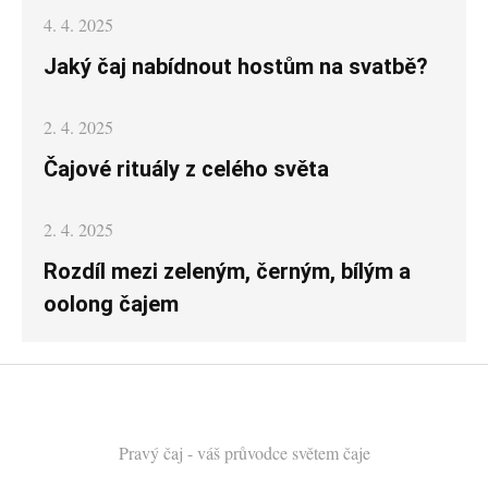
Posted
4. 4. 2025
on
Jaký čaj nabídnout hostům na svatbě?
Posted
2. 4. 2025
on
Čajové rituály z celého světa
Posted
2. 4. 2025
on
Rozdíl mezi zeleným, černým, bílým a
oolong čajem
Pravý čaj
- váš průvodce světem čaje