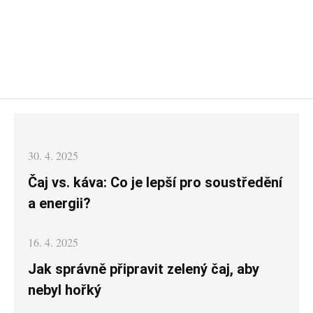
Posted
30. 4. 2025
on
Čaj vs. káva: Co je lepší pro soustředění
a energii?
Posted
16. 4. 2025
on
Jak správně připravit zelený čaj, aby
nebyl hořký