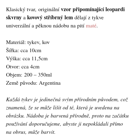
vzor připomínající leopardi
Klasický tvar, originální
skvrny
kovový stříbrný lem
a
dělají z tykve
univerzální a pěknou nádobu na pití
maté
.
Materiál: tykev, kov
Šířka: cca 10cm
Výška: cca 11,5cm
Otvor: cca 4cm
Objem: 200 – 350ml
Země původu: Argentina
Každá tykev je jedinečná svým přírodním původem, což
znamená, že se může lišit od té, která je uvedena na
obrázku. Nádoba je barvená přírodně, proto na začátku
používání doporučujeme, abyste ji nepokládali přímo
na obrus, může barvit.